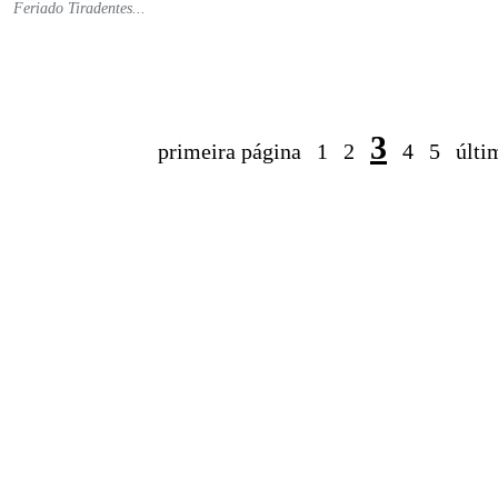
Feriado Tiradentes...
3
primeira página
1
2
4
5
últi